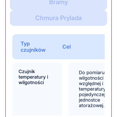
Bramy
Chmura Prylada
Typ
Cel
czujników
Czujnik
Do pomiaru
temperatury i
wilgotności
wilgotności
względnej i
temperatury w
pojedynczej
jednostce
atorażowej.