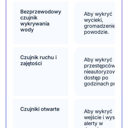
Bezprzewodowy
Aby wykryć
czujnik
wycieki,
wykrywania
gromadzenie i
wody
powodzie.
Czujnik ruchu i
Aby wykryć
zajętości
przestępców i
nieautoryzowany
dostęp po
godzinach pracy.
Czujniki otwarte
Aby wykryć
wejście i wysyłać
alerty w