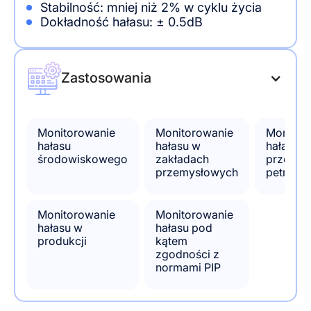
Stabilność: mniej niż 2% w cyklu życia
Dokładność hałasu: ± 0.5dB
Zastosowania
Monitorowanie
Monitorowanie
Monitor
hałasu
hałasu w
hałasu w
środowiskowego
zakładach
przemyś
przemysłowych
petroch
Monitorowanie
Monitorowanie
hałasu w
hałasu pod
produkcji
kątem
zgodności z
normami PIP