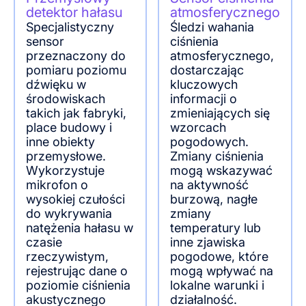
detektor hałasu
atmosferycznego
Specjalistyczny
Śledzi wahania
sensor
ciśnienia
przeznaczony do
atmosferycznego,
pomiaru poziomu
dostarczając
dźwięku w
kluczowych
środowiskach
informacji o
takich jak fabryki,
zmieniających się
place budowy i
wzorcach
inne obiekty
pogodowych.
przemysłowe.
Zmiany ciśnienia
Wykorzystuje
mogą wskazywać
mikrofon o
na aktywność
wysokiej czułości
burzową, nagłe
do wykrywania
zmiany
natężenia hałasu w
temperatury lub
czasie
inne zjawiska
rzeczywistym,
pogodowe, które
rejestrując dane o
mogą wpływać na
poziomie ciśnienia
lokalne warunki i
akustycznego
działalność.