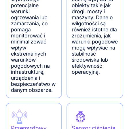
potencjalne
obiekty takie jak
warunki
drogi, mosty i
ogrzewania lub
maszyny. Dane o
zamarzania, co
wilgotności są
pomaga
również istotne dla
monitorować i
zrozumienia, jak
minimalizować
warunki pogodowe
wpływ
mogą wpływać na
ekstremalnych
stabilność
warunków
środowiska lub
pogodowych na
efektywność
infrastrukturę,
operacyjną.
urządzenia i
bezpieczeństwo w
danym obszarze.
Przemysłowy
Sensor ciśnienia