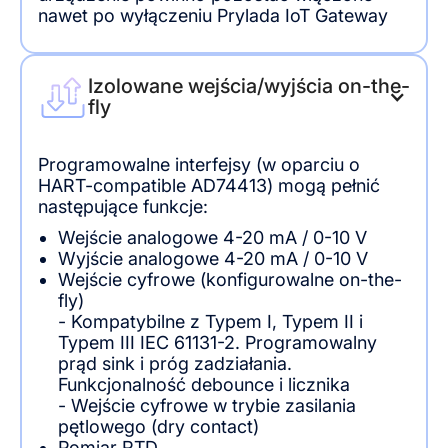
nawet po wyłączeniu Prylada IoT Gateway
Izolowane wejścia/wyjścia on-the-
fly
Programowalne interfejsy (w oparciu o
HART-compatible AD74413) mogą pełnić
następujące funkcje:
Wejście analogowe 4-20 mA / 0-10 V
Wyjście analogowe 4-20 mA / 0-10 V
Wejście cyfrowe (konfigurowalne on-the-
fly)
- Kompatybilne z Typem I, Typem II i
Typem III IEC 61131-2. Programowalny
prąd sink i próg zadziałania.
Funkcjonalność debounce i licznika
- Wejście cyfrowe w trybie zasilania
pętlowego (dry contact)
Pomiar RTD