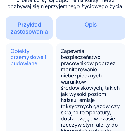
proste kursy są odporne na kursy. Teraz
pozbywaj się nieprzyjemnego życiowego życia.
Przykład
Opis
zastosowania
Obiekty
Zapewnia
przemysłowe i
bezpieczeństwo
budowlane
pracowników poprzez
monitorowanie
niebezpiecznych
warunków
środowiskowych, takich
jak wysoki poziom
hałasu, emisje
toksycznych gazów czy
skrajne temperatury,
dostarczając w czasie
rzeczywistym alerty do
kierowników obiektu